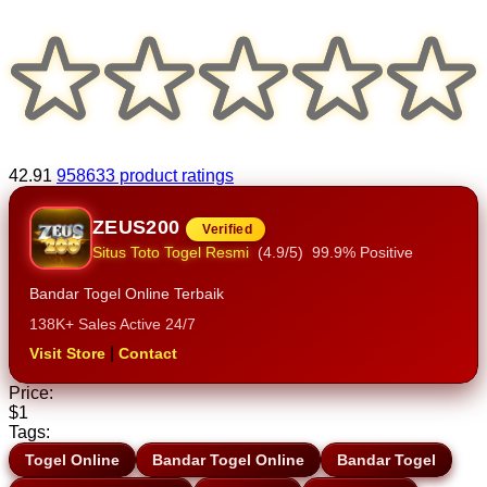
42.91
958633 product ratings
ZEUS200
Verified
Situs Toto Togel Resmi
(4.9/5)
99.9% Positive
Bandar Togel Online Terbaik
138K+ Sales
Active 24/7
|
Visit Store
Contact
Price:
$1
Tags:
Togel Online
Bandar Togel Online
Bandar Togel