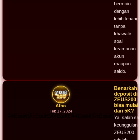
bermain
dengan
lebih tenang
tanpa
khawatir
soal
keamanan
akun
maupun
saldo.
Benarkah
deposit di
ZEUS200
bisa mulai
Albo
dari 5K?
Feb 17, 2024
Ã¢Ëœâ€¦Ã¢Ëœâ€¦Ã¢Ëœâ€¦Ã¢Ëœâ€¦Ã¢Ëœâ€¦
Ya, salah sa
keunggulan
ZEUS200
adalah