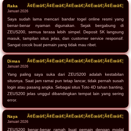
Raka
Ã¢Ëœâ€¦Ã¢Ëœâ€¦Ã¢Ëœâ€¦Ã¢Ëœâ€¦Ã¢Ëœâ€¦
Januari 2026
Saya sudah lama mencari bandar togel online resmi yang
benar-benar nyaman digunakan. Sejak bergabung di
ZEUS200, semua terasa lebih simpel. Deposit 5K langsung
masuk, tampilan situs jelas, dan customer service responsif.
Sangat cocok buat pemain yang tidak mau ribet.
Dimas
Ã¢Ëœâ€¦Ã¢Ëœâ€¦Ã¢Ëœâ€¦Ã¢Ëœâ€¦Ã¢Ëœâ€¦
Januari 2026
Yang paling saya suka dari ZEUS200 adalah kestabilan
situsnya. Saat jam ramai pun tetap lancar, tidak pernah susah
login atau pasang angka. Sebagai situs Toto 4D tahan banting,
ZEUS200 jelas unggul dibandingkan tempat lain yang sering
error.
Naya
Ã¢Ëœâ€¦Ã¢Ëœâ€¦Ã¢Ëœâ€¦Ã¢Ëœâ€¦Ã¢Ëœâ€¦
Januari 2026
ZEUS200 benar-benar ramah buat pemain dengan modal