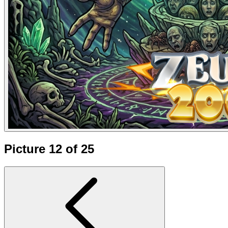
Picture 12 of 25