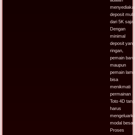
menyediaka
deposit mula
dari 5K saja.
Dengan
minimal
deposit yang
ringan,
pemain baru
maupun
pemain lam
bisa
menikmati
permainan
Toto 4D tan
harus
mengeluark
modal besar
Proses