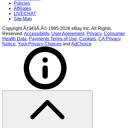
Policies
Affiliates
LIVECHAT
Site Map
Copyright Ãƒâ€šÃ‚Â© 1995-2026 eBay Inc. All Rights
Reserved.
Accessibility
,
User Agreement
,
Privacy
,
Consumer
Health Data
,
Payments Terms of Use
,
Cookies
,
CA Privacy
Notice
,
Your Privacy Choices
and
AdChoice