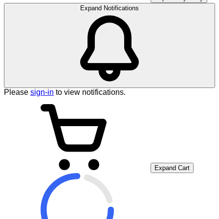
Expand Notifications
Please
sign-in
to view notifications.
Expand Cart