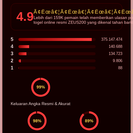
Ã¢Ëœâ€¦Ã¢Ëœâ€¦Ã¢Ëœâ€¦Ã¢Ëœâ
4.9
Lebih dari 159K pemain telah memberikan ulasan pos
togel online resmi ZEUS200 yang dikenal tahan banti
5
375.147.474
4
140.688
3
134.723
2
9.806
1
88
99%
Keluaran Angka Resmi & Akurat
98%
89%