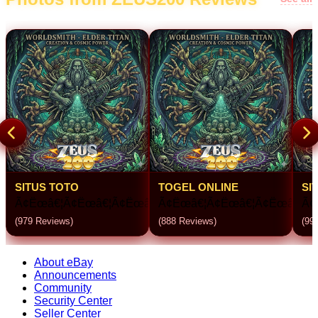
SITUS TOTO
TOGEL ONLINE
SI
Ã¢Ëœâ€¦Ã¢Ëœâ€¦Ã¢Ëœâ€¦Ã¢Ëœâ€¦Ã¢Ëœâ€¦
Ã¢Ëœâ€¦Ã¢Ëœâ€¦Ã¢Ëœâ€¦Ã¢
Ã¢
(979 Reviews)
(888 Reviews)
(99
About eBay
Announcements
Community
Security Center
Seller Center