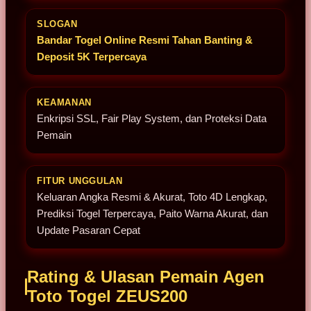
SLOGAN
Bandar Togel Online Resmi Tahan Banting &
Deposit 5K Terpercaya
KEAMANAN
Enkripsi SSL, Fair Play System, dan Proteksi Data
Pemain
FITUR UNGGULAN
Keluaran Angka Resmi & Akurat, Toto 4D Lengkap,
Prediksi Togel Terpercaya, Paito Warna Akurat, dan
Update Pasaran Cepat
Rating & Ulasan Pemain Agen
Toto Togel ZEUS200