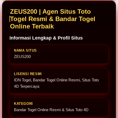
ZEUS200 | Agen Situs Toto
Togel Resmi & Bandar Togel
Online Terbaik
Informasi Lengkap & Profil Situs
NAMA SITUS
ZEUS200
LISENSI RESMI
IDN Togel, Bandar Togel Online Resmi, Situs Toto
4D Terpercaya
KATEGORI
Bandar Togel Online Resmi & Situs Toto 4D