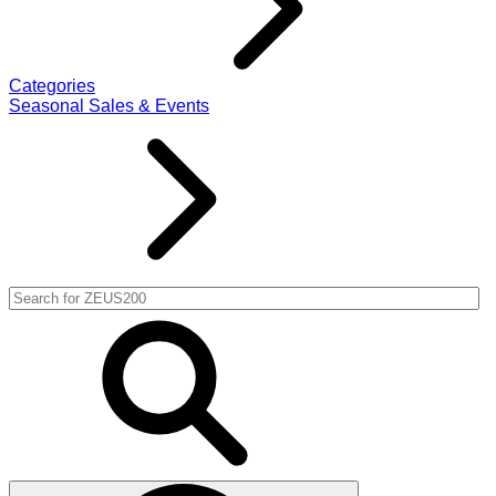
Categories
Seasonal Sales & Events