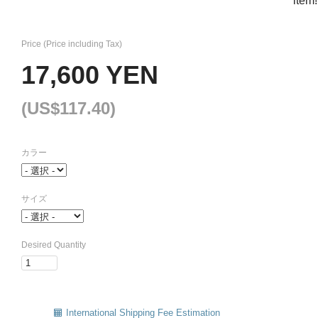
item!
Price (Price including Tax)
17,600 YEN
(US$117.40)
カラー
サイズ
Desired Quantity
International Shipping Fee Estimation