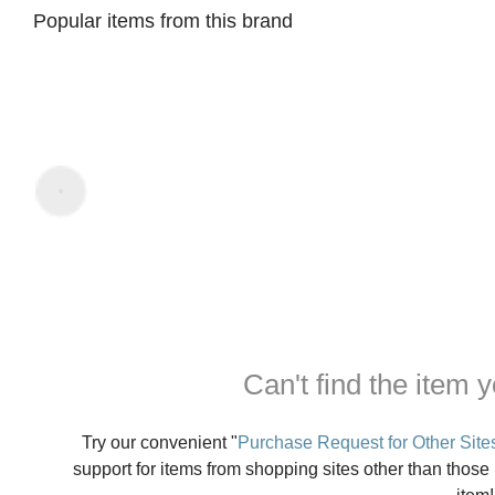
Popular items from this brand
Can't find the item y
Try our convenient "
Purchase Request for Other Site
support for items from shopping sites other than those