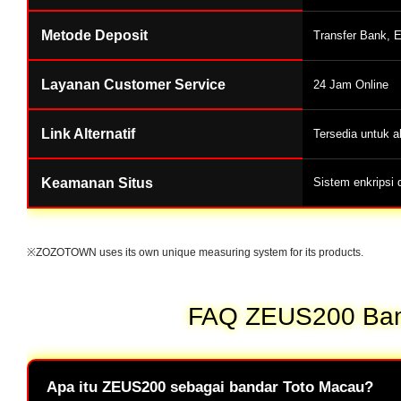
Metode Deposit
Transfer Bank, 
Layanan Customer Service
24 Jam Online
Link Alternatif
Tersedia untuk a
Keamanan Situs
Sistem enkripsi
※ZOZOTOWN uses its own unique measuring system for its products.
FAQ ZEUS200 Ban
Apa itu ZEUS200 sebagai bandar Toto Macau?