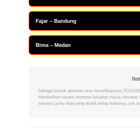
Yang saya suka dari ZEUS200 adalah link alternatifnya s
Fajar – Bandung
Interface situsnya nyaman digunakan dan informasi pasar
terpercaya.
Bima – Medan
Customer service ZEUS200 sangat cepat merespon jika a
Not
Sebagai bentuk apresiasi atas terverifikasinya ZEUS20
memberikan sarana informasi keluaran macau tercepat
satunya Lucky draw yang diundi setiap bulannya, yuk 