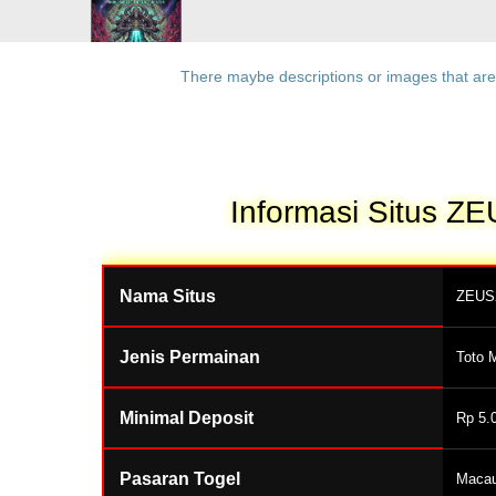
There maybe descriptions or images that are n
Informasi Situs Z
Nama Situs
ZEUS
Jenis Permainan
Toto M
Minimal Deposit
Rp 5.
Pasaran Togel
Macau