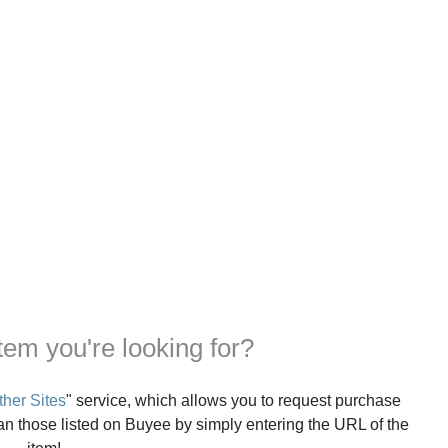
item you're looking for?
her Sites
" service, which allows you to request purchase
han those listed on Buyee by simply entering the URL of the