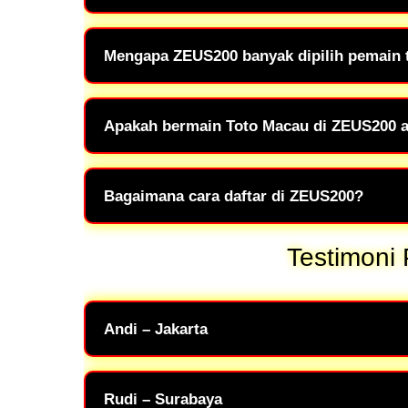
ZEUS200 dikenal sebagai bandar toto macau online yang
yang stabil serta proses transaksi yang cepat dan aman 
Mengapa ZEUS200 banyak dipilih pemain 
Banyak pemain memilih ZEUS200 karena menyediakan laya
kemudahan akses melalui link alternatif yang selalu aktif.
Apakah bermain Toto Macau di ZEUS200 
Situs ini dikenal memiliki sistem keamanan yang cukup b
bermain dengan lebih nyaman.
Bagaimana cara daftar di ZEUS200?
Pendaftaran di ZEUS200 sangat mudah, pemain hanya perl
Testimoni
password, dan nomor rekening untuk memulai permainan.
Andi – Jakarta
Saya sudah bermain cukup lama di ZEUS200 dan sejauh i
togelnya juga lengkap.
Rudi – Surabaya