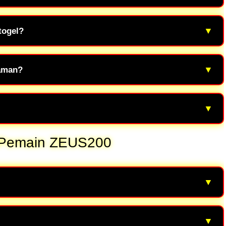
 menyediakan berbagai pasaran togel populer dengan sistem permainan
bagi para pemain.
▼
togel?
nan customer service responsif, pilihan pasaran lengkap, serta
▼
aman?
aik serta proses transaksi yang transparan sehingga pemain dapat
▼
u mengisi form registrasi dengan data dasar seperti username,
 Pemain ZEUS200
▼
ni pelayanannya sangat baik. Proses deposit cepat dan pasaran
▼