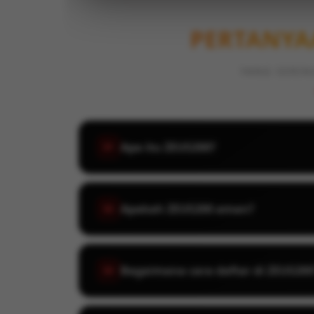
PERTANYA
YANG SERIN
Apa itu ZEUS200?
01
ZEUS200 adalah situs bandar slot gaco
permainan dengan sistem stabil dan 
Apakah ZEUS200 aman?
02
Ya, ZEUS200 menggunakan sistem kea
dijamin aman tanpa risiko kebocoran.
Bagaimana cara daftar di ZEUS200
03
Pendaftaran sangat mudah, cukup isi fo