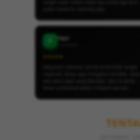
sangat cepat. Dalam beberapa menit saja dana
sudah masuk ke rekening saya.
Fajar
F
📍 Bandung
★
★
★
★
★
Pelayanan customer service di ZEUS200 sangat
responsif. Setiap saya mengalami kendala, selal
ada solusi cepat yang diberikan. Situs ini benar-
benar profesional dalam melayani pemain.
TENTA
INFORMASI LE