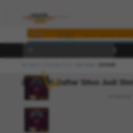
"ZEUS200 | Buy from Indonesia!
JDirectItems
JDirectItems
Register
Mercari
Rakuten
Bandar S
Auction
Shopping
Login
English
Slot Gacor
Situs Slot Gacor
Slot Online
ZEUS200
ZEUS200 Daftar Situs Judi Slo
First Time User?
Inquiry / FAQ
Campaign
by Javky Mark