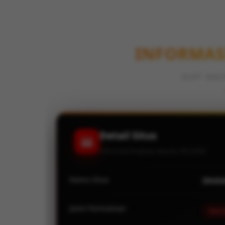
INFORMASI
SLOT GAC
Detail Situs
🎰
Informasi lengkap seputar ZEUS200
Nama Situs
ZEUS2
Jenis Permainan
Slot 