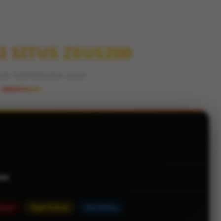
 SITUS ZEUS200
OR TERPERCAYA 2026
00
Gacor
Togel Online
Slot Online