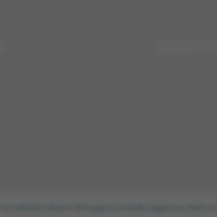
ot reflected in Buyee's item page as we kindly suggest you check out t