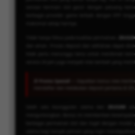
sensasi bermain slot gacor dengan peluang kemen
berbagai provider game terbaik dengan RTP ting
maksimal setiap harinya.
Tidak hanya fokus pada kualitas permainan,
ZEUS20
dan aman. Proses deposit dan withdraw dapat dil
tidak perlu menunggu lama untuk menikmati kem
service 24 jam juga menjadi nilai tambah yang me
🎁
Promo Spesial!
— Dapatkan bonus new member
mendaftar dan melakukan deposit pertama di ZE
Salah satu keunggulan utama dari
ZEUS200
ada
menguntungkan. Bonus ini memberikan kesempatan
berbagai permainan slot dan togel dengan modal y
utama bagi banyak pemain yang ingin mendapatkan