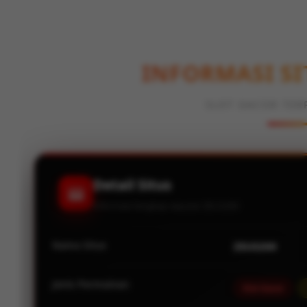
INFORMASI SI
SLOT GACOR TER
Detail Situs
🎰
Informasi lengkap seputar ZEUS200
Nama Situs
ZEUS200
Jenis Permainan
Slot Gacor