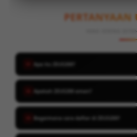
PERTANYAAN 
YANG SERING DITA
Apa itu ZEUS200?
01
ZEUS200 adalah situs bandar slot gacor dan to
permainan dengan sistem stabil dan peluang k
Apakah ZEUS200 aman?
02
Ya, ZEUS200 menggunakan sistem keamanan mo
dijamin aman tanpa risiko kebocoran.
Bagaimana cara daftar di ZEUS200?
03
Pendaftaran sangat mudah, cukup isi formulir si