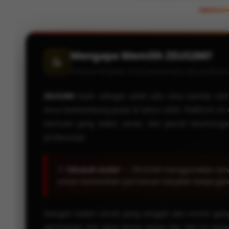
Mengapa Memilih ZEUS200?
📝
Panduan lengkap untuk pemain baru dan profesion
ZEUS200
hadir sebagai salah satu situs bandar slo
terus berkembang pesat di tahun 2026. Platform in
bermain yang stabil, aman, dan penuh keuntung
profesional.
💡
Tahukah Anda?
— ZEUS200 menggunakan server
untuk memastikan permainan berjalan tanpa ga
Dengan sistem server yang canggih dan minim ga
permainan slot yang lancar tanpa lag. Hal ini sa