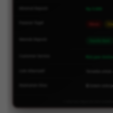
Minimal Deposit
Rp 5.000
Pasaran Togel
Macau
Sin
Metode Deposit
Transfer Bank
Customer Service
24 Jam Onlin
Link Alternatif
Tersedia untuk 
Keamanan Situs
🔒 Sistem enkr
※ Informasi dapat berubah sewakt