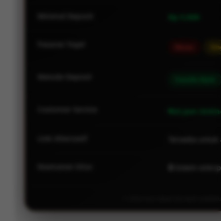
Minimal Deposit
Rp 5.000
Pasaran Togel
Macau
Sin
Metode Deposit
Transfer Bank
Customer Service
24 Jam Onlin
Link Alternatif
Tersedia untuk 
Keamanan Situs
🔒 Sistem enkr
※ Informasi dapat berubah sewakt