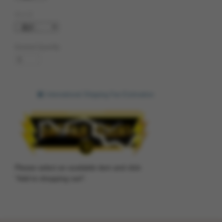
サイズ
Desired Quantity
International Shipping Fee Estimation
Please select an available item and click
"Add to shopping cart".