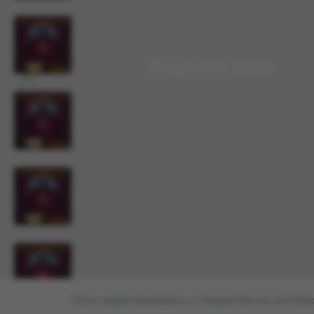
There maybe descriptions or images that are not reflec