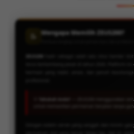
Mengapa Memilih ZEUS200?
📝
Panduan lengkap untuk pemain baru dan profesion
ZEUS200
hadir sebagai salah satu situs bandar slo
terus berkembang pesat di tahun 2026. Platform in
bermain yang stabil, aman, dan penuh keuntung
profesional.
💡
Tahukah Anda?
— ZEUS200 menggunakan server
untuk memastikan permainan berjalan tanpa ga
Dengan sistem server yang canggih dan minim ga
permainan slot yang lancar tanpa lag. Hal ini sa