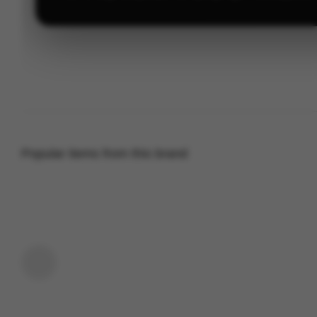
Popular items from this brand