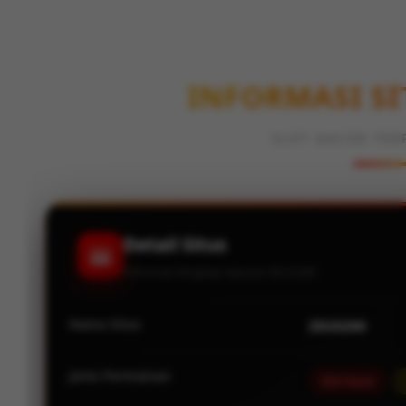
INFORMASI SI
SLOT GACOR TER
Detail Situs
🎰
Informasi lengkap seputar ZEUS200
Nama Situs
ZEUS200
Jenis Permainan
Slot Gacor